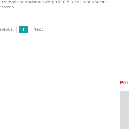
tu dengan permukiman warga RT 01/03, Kelurahan Sumur
camatan…
evious
1
Next
Per