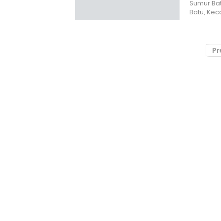
Sumur Ba
Batu, Ke
Pr