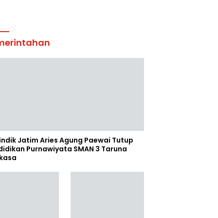
merintahan
indik Jatim Aries Agung Paewai Tutup
didikan Purnawiyata SMAN 3 Taruna
kasa