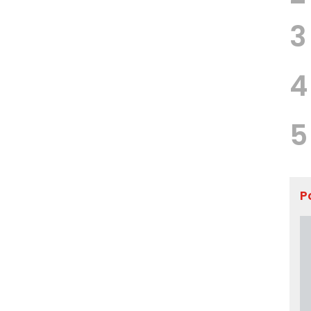
3
4
5
P