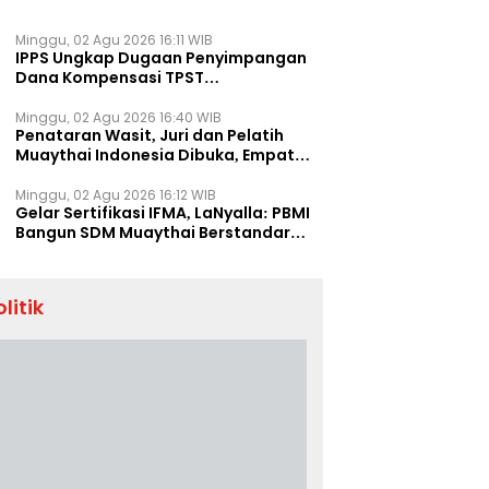
Minggu, 02 Agu 2026 16:11 WIB
IPPS Ungkap Dugaan Penyimpangan
Dana Kompensasi TPST
Banatargebang
Minggu, 02 Agu 2026 16:40 WIB
Penataran Wasit, Juri dan Pelatih
Muaythai Indonesia Dibuka, Empat
Tenaga IFMA Hadir di Jakarta
Minggu, 02 Agu 2026 16:12 WIB
Gelar Sertifikasi IFMA, LaNyalla: PBMI
Bangun SDM Muaythai Berstandar
Dunia
olitik