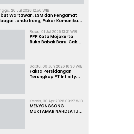
nggu, 26 Jul 2026 12:56 WIB
ebut Wartawan, LSM dan Pengamat
bagai Londo Ireng, Pakar Komunikasi:
uruk Rupa Cermin Dibelah
Rabu, 01 Jul 2026 13:31 WIB
PPP Kota Mojokerto
Buka Babak Baru, Cak
Rizky Canangkan Politik
Modern dan Inklusif
Sabtu, 06 Jun 2026 16:30 WIB
Fakta Persidangan
Terungkap PT Infinity
Setor Rutin ke Oknum
Bea Cukai, Analis: KPK
Terjebak Tunnel Vision
Kamis, 30 Apr 2026 09:27 WIB
MENYONGSONG
MUKTAMAR NAHDLATUL
ULAMA KE-35:
MEMBINCANG PELUANG,
MENGHITUNG SUARA