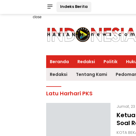
Indeks Berita
close
Beranda
Redaksi
Politik
Huk
Redaksi
Tentang Kami
Pedoman
Latu Harhari PKS
Jumat, 23
Ketua 
Soal 
KOTA BEK