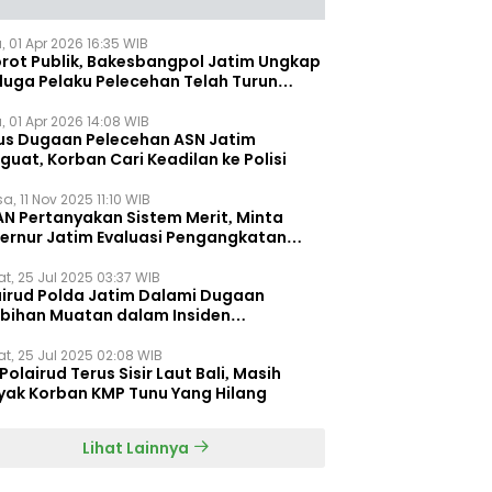
, 01 Apr 2026 16:35 WIB
orot Publik, Bakesbangpol Jatim Ungkap
duga Pelaku Pelecehan Telah Turun
gkat
, 01 Apr 2026 14:08 WIB
us Dugaan Pelecehan ASN Jatim
uat, Korban Cari Keadilan ke Polisi
a, 11 Nov 2025 11:10 WIB
AN Pertanyakan Sistem Merit, Minta
ernur Jatim Evaluasi Pengangkatan
dispora Jatim
t, 25 Jul 2025 03:37 WIB
airud Polda Jatim Dalami Dugaan
ebihan Muatan dalam Insiden
ggelamnya KMP Tunu Pratama Jaya
t, 25 Jul 2025 02:08 WIB
Polairud Terus Sisir Laut Bali, Masih
yak Korban KMP Tunu Yang Hilang
Lihat Lainnya