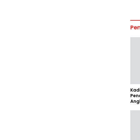
Pe
Kad
Pen
Ang