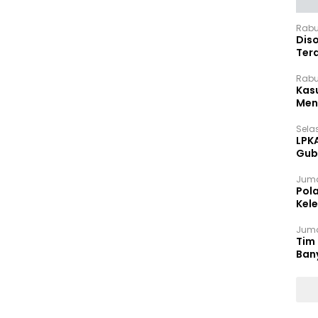
Rabu
Dis
Ter
Pan
Rabu
Kas
Meng
Selas
LPK
Gub
Sek
Juma
Pol
Kel
Ten
Juma
Tim 
Ban