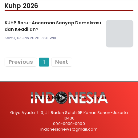
Kuhp 2026
KUHP Baru : Ancaman Senyap Demokrasi
dan Keadilan?
Sabtu, 03 Jan 2026 13:01 WIB
Previous
1
Next
Griya Ayuda Lt. 3, Jl. Raden Saleh 9B Kenari Senen-Jakarta
10430
000-0000-0000
indonesianews@gmail.com