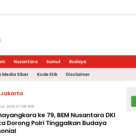
um
Nusantara
Sumut
Budaya
 Media Siber
Kode Etik
Disclaimer
 Jakarta
Jun 2025 07:58 WIB
hayangkara ke 79, BEM Nusantara DKI
ta Dorong Polri Tinggalkan Budaya
onial