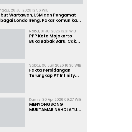
nggu, 26 Jul 2026 12:56 WIB
ebut Wartawan, LSM dan Pengamat
bagai Londo Ireng, Pakar Komunikasi:
uruk Rupa Cermin Dibelah
Rabu, 01 Jul 2026 13:31 WIB
PPP Kota Mojokerto
Buka Babak Baru, Cak
Rizky Canangkan Politik
Modern dan Inklusif
Sabtu, 06 Jun 2026 16:30 WIB
Fakta Persidangan
Terungkap PT Infinity
Setor Rutin ke Oknum
Bea Cukai, Analis: KPK
Terjebak Tunnel Vision
Kamis, 30 Apr 2026 09:27 WIB
MENYONGSONG
MUKTAMAR NAHDLATUL
ULAMA KE-35:
MEMBINCANG PELUANG,
MENGHITUNG SUARA