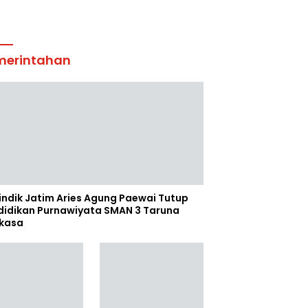
merintahan
indik Jatim Aries Agung Paewai Tutup
didikan Purnawiyata SMAN 3 Taruna
kasa