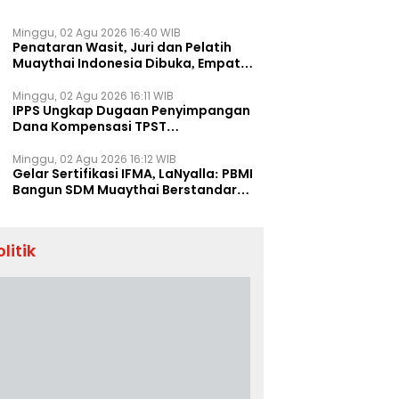
Minggu, 02 Agu 2026 16:40 WIB
Penataran Wasit, Juri dan Pelatih
Muaythai Indonesia Dibuka, Empat
Tenaga IFMA Hadir di Jakarta
Minggu, 02 Agu 2026 16:11 WIB
IPPS Ungkap Dugaan Penyimpangan
Dana Kompensasi TPST
Banatargebang
Minggu, 02 Agu 2026 16:12 WIB
Gelar Sertifikasi IFMA, LaNyalla: PBMI
Bangun SDM Muaythai Berstandar
Dunia
olitik