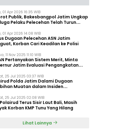
, 01 Apr 2026 16:35 WIB
orot Publik, Bakesbangpol Jatim Ungkap
duga Pelaku Pelecehan Telah Turun
gkat
, 01 Apr 2026 14:08 WIB
us Dugaan Pelecehan ASN Jatim
uat, Korban Cari Keadilan ke Polisi
a, 11 Nov 2025 11:10 WIB
AN Pertanyakan Sistem Merit, Minta
ernur Jatim Evaluasi Pengangkatan
dispora Jatim
t, 25 Jul 2025 03:37 WIB
airud Polda Jatim Dalami Dugaan
ebihan Muatan dalam Insiden
ggelamnya KMP Tunu Pratama Jaya
t, 25 Jul 2025 02:08 WIB
Polairud Terus Sisir Laut Bali, Masih
yak Korban KMP Tunu Yang Hilang
Lihat Lainnya