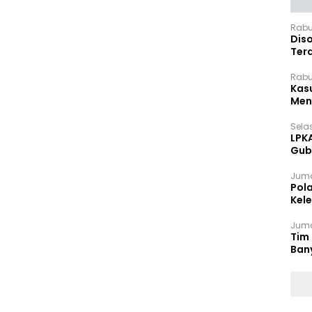
Rabu
Dis
Ter
Pan
Rabu
Kas
Meng
Selas
LPK
Gub
Sek
Juma
Pol
Kel
Ten
Juma
Tim 
Ban