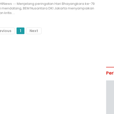
 HINews — Menjelang peringatan Hari Bhayangkara ke-79
li mendatang, BEM Nusantara DKI Jakarta menyampaikan
n kritis…
evious
1
Next
Per