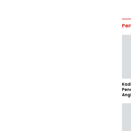
Pe
Kad
Pen
Ang