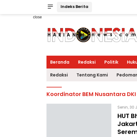
Indeks Berita
close
Beranda
Redaksi
Politik
Huk
Redaksi
Tentang Kami
Pedoman
Koordinator BEM Nusantara DKI
Senin, 30 
HUT B
Jakar
Serem