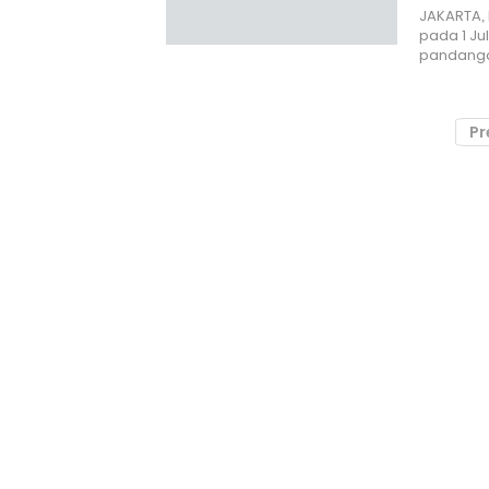
JAKARTA,
pada 1 Ju
pandanga
Pr