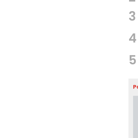
3
4
5
P