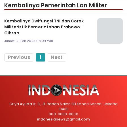
Kembalinya Pemerintah Lan Militer
Kembalinya Dwifungsi TNI dan Corak
Militeristik Pemerintahan Prabowo-
Gibran
Jumat, 21 Feb 2025 08:04 WIB
Previous
1
Next
Griya Ayuda Lt. 3, Jl. Raden Saleh 9B Kenari Senen-Jakarta
10430
000-0000-0000
indonesianews@gmail.com