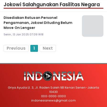
Jokowi Salahgunakan Fasilitas Negara
Disediakan Ratusan Personel
Pengamanan, Jokowi Dituding Belum
Move On Lengser
Senin, 13 Jan 2025 07:09 WIB
Previous
1
Next
Griya Ayuda Lt. 3, Jl. Raden Saleh 9B Kenari Senen-Jakarta
10430
000-0000-0000
indonesianews@gmail.com