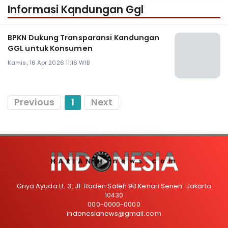
Informasi Kqndungan Ggl
BPKN Dukung Transparansi Kandungan
GGL untuk Konsumen
Kamis, 16 Apr 2026 11:16 WIB
Previous
1
Next
Griya Ayuda Lt. 3, Jl. Raden Saleh 9B Kenari Senen-Jakarta
10430
000-0000-0000
indonesianews@gmail.com