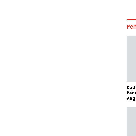
Pe
Kad
Pen
Ang