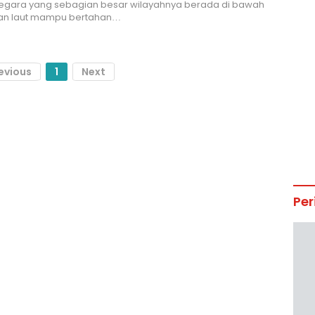
egara yang sebagian besar wilayahnya berada di bawah
n laut mampu bertahan…
evious
1
Next
Per