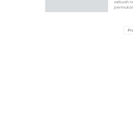
sebuah n
permukaa
Pr