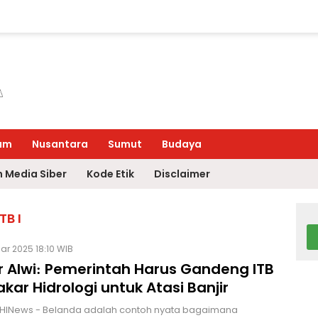
um
Nusantara
Sumut
Budaya
 Media Siber
Kode Etik
Disclaimer
TB I
Mar 2025 18:10 WIB
r Alwi: Pemerintah Harus Gandeng ITB
kar Hidrologi untuk Atasi Banjir
 HINews - Belanda adalah contoh nyata bagaimana