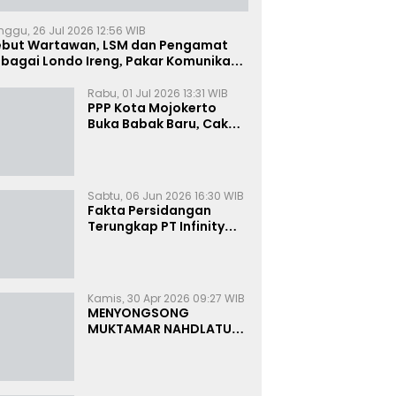
nggu, 26 Jul 2026 12:56 WIB
ebut Wartawan, LSM dan Pengamat
bagai Londo Ireng, Pakar Komunikasi:
uruk Rupa Cermin Dibelah
Rabu, 01 Jul 2026 13:31 WIB
PPP Kota Mojokerto
Buka Babak Baru, Cak
Rizky Canangkan Politik
Modern dan Inklusif
Sabtu, 06 Jun 2026 16:30 WIB
Fakta Persidangan
Terungkap PT Infinity
Setor Rutin ke Oknum
Bea Cukai, Analis: KPK
Terjebak Tunnel Vision
Kamis, 30 Apr 2026 09:27 WIB
MENYONGSONG
MUKTAMAR NAHDLATUL
ULAMA KE-35:
MEMBINCANG PELUANG,
MENGHITUNG SUARA