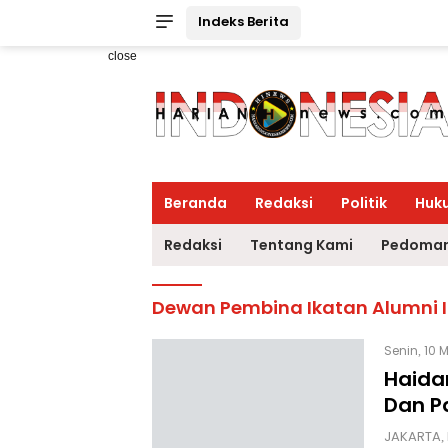
Indeks Berita
close
Beranda
Redaksi
Politik
Huk
Redaksi
Tentang Kami
Pedoman
Dewan Pembina Ikatan Alumni I
Senin, 10 
Haida
Dan Pa
JAKARTA,