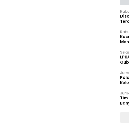
Rabu
Dis
Ter
Pan
Rabu
Kas
Meng
Selas
LPK
Gub
Sek
Juma
Pol
Kel
Ten
Juma
Tim 
Ban