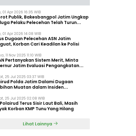
, 01 Apr 2026 16:35 WIB
orot Publik, Bakesbangpol Jatim Ungkap
duga Pelaku Pelecehan Telah Turun
gkat
, 01 Apr 2026 14:08 WIB
us Dugaan Pelecehan ASN Jatim
uat, Korban Cari Keadilan ke Polisi
a, 11 Nov 2025 11:10 WIB
AN Pertanyakan Sistem Merit, Minta
ernur Jatim Evaluasi Pengangkatan
dispora Jatim
t, 25 Jul 2025 03:37 WIB
airud Polda Jatim Dalami Dugaan
ebihan Muatan dalam Insiden
ggelamnya KMP Tunu Pratama Jaya
t, 25 Jul 2025 02:08 WIB
Polairud Terus Sisir Laut Bali, Masih
yak Korban KMP Tunu Yang Hilang
Lihat Lainnya