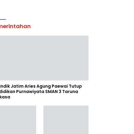
merintahan
indik Jatim Aries Agung Paewai Tutup
didikan Purnawiyata SMAN 3 Taruna
kasa