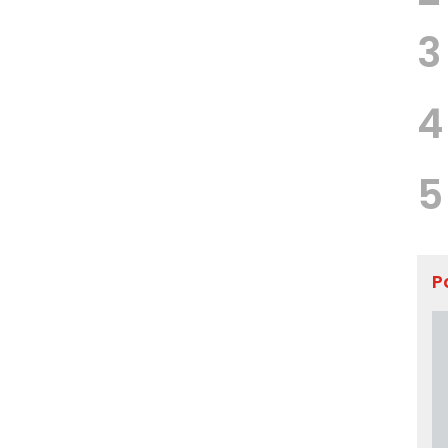
3
4
5
P