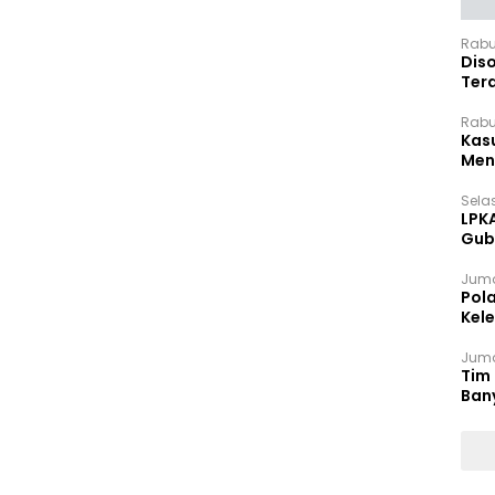
Rabu
Dis
Ter
Pan
Rabu
Kas
Meng
Selas
LPK
Gub
Sek
Juma
Pol
Kel
Ten
Juma
Tim 
Ban