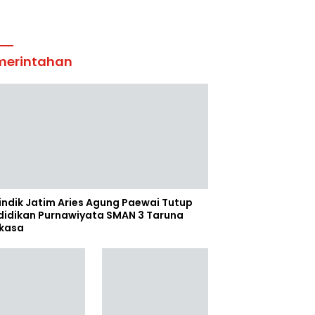
merintahan
indik Jatim Aries Agung Paewai Tutup
didikan Purnawiyata SMAN 3 Taruna
kasa