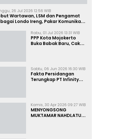
nggu, 26 Jul 2026 12:56 WIB
ebut Wartawan, LSM dan Pengamat
bagai Londo Ireng, Pakar Komunikasi:
uruk Rupa Cermin Dibelah
Rabu, 01 Jul 2026 13:31 WIB
PPP Kota Mojokerto
Buka Babak Baru, Cak
Rizky Canangkan Politik
Modern dan Inklusif
Sabtu, 06 Jun 2026 16:30 WIB
Fakta Persidangan
Terungkap PT Infinity
Setor Rutin ke Oknum
Bea Cukai, Analis: KPK
Terjebak Tunnel Vision
Kamis, 30 Apr 2026 09:27 WIB
MENYONGSONG
MUKTAMAR NAHDLATUL
ULAMA KE-35:
MEMBINCANG PELUANG,
MENGHITUNG SUARA