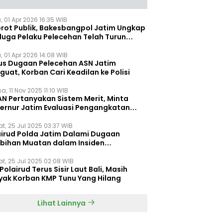
, 01 Apr 2026 16:35 WIB
orot Publik, Bakesbangpol Jatim Ungkap
duga Pelaku Pelecehan Telah Turun
gkat
, 01 Apr 2026 14:08 WIB
us Dugaan Pelecehan ASN Jatim
uat, Korban Cari Keadilan ke Polisi
a, 11 Nov 2025 11:10 WIB
AN Pertanyakan Sistem Merit, Minta
ernur Jatim Evaluasi Pengangkatan
dispora Jatim
t, 25 Jul 2025 03:37 WIB
airud Polda Jatim Dalami Dugaan
ebihan Muatan dalam Insiden
ggelamnya KMP Tunu Pratama Jaya
t, 25 Jul 2025 02:08 WIB
Polairud Terus Sisir Laut Bali, Masih
yak Korban KMP Tunu Yang Hilang
Lihat Lainnya