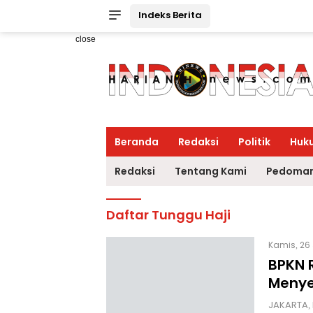
Indeks Berita
close
Beranda
Redaksi
Politik
Huk
Redaksi
Tentang Kami
Pedoman
Daftar Tunggu Haji
Kamis, 26
BPKN 
Menye
JAKARTA, 