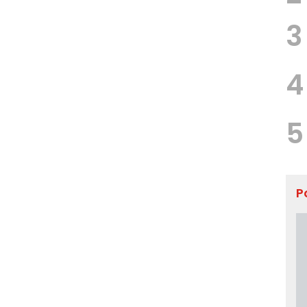
3
4
5
P