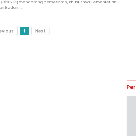
 (BPKN RI) mendorong pemerintah, khususnya Kementerian
an Badan…
evious
1
Next
Per