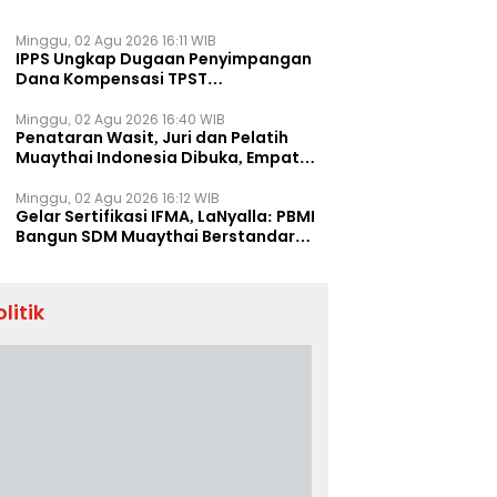
Minggu, 02 Agu 2026 16:11 WIB
IPPS Ungkap Dugaan Penyimpangan
Dana Kompensasi TPST
Banatargebang
Minggu, 02 Agu 2026 16:40 WIB
Penataran Wasit, Juri dan Pelatih
Muaythai Indonesia Dibuka, Empat
Tenaga IFMA Hadir di Jakarta
Minggu, 02 Agu 2026 16:12 WIB
Gelar Sertifikasi IFMA, LaNyalla: PBMI
Bangun SDM Muaythai Berstandar
Dunia
olitik