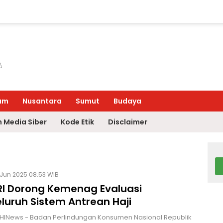
um
Nusantara
Sumut
Budaya
 Media Siber
Kode Etik
Disclaimer
 Jun 2025 08:53 WIB
RI Dorong Kemenag Evaluasi
luruh Sistem Antrean Haji
HINews - Badan Perlindungan Konsumen Nasional Republik