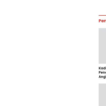
Pe
Kad
Pen
Ang