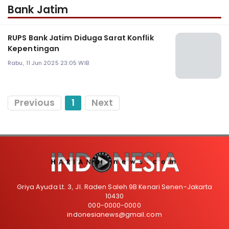
Bank Jatim
RUPS Bank Jatim Diduga Sarat Konflik
Kepentingan
Rabu, 11 Jun 2025 23:05 WIB
Previous
1
Next
Griya Ayuda Lt. 3, Jl. Raden Saleh 9B Kenari Senen-Jakarta
10430
000-0000-0000
indonesianews@gmail.com