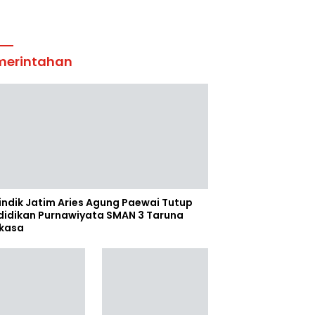
merintahan
indik Jatim Aries Agung Paewai Tutup
didikan Purnawiyata SMAN 3 Taruna
kasa