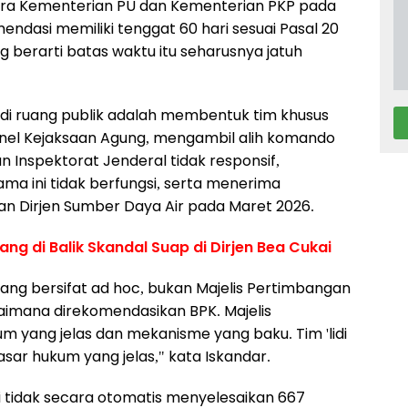
tara Kementerian PU dan Kementerian PKP pada
endasi memiliki tenggat 60 hari sesuai Pasal 20
g berarti batas waktu itu seharusnya jatuh
di ruang publik adalah membentuk tim khusus
rsonel Kejaksaan Agung, mengambil alih komando
n Inspektorat Jenderal tidak responsif,
ma ini tidak berfungsi, serta menerima
dan Dirjen Sumber Daya Air pada Maret 2026.
ng di Balik Skandal Suap di Dirjen Bea Cukai
 yang bersifat ad hoc, bukan Majelis Pertimbangan
aimana direkomendasikan BPK. Majelis
m yang jelas dan mekanisme yang baku. Tim 'lidi
asar hukum yang jelas," kata Iskandar.
lai tidak secara otomatis menyelesaikan 667