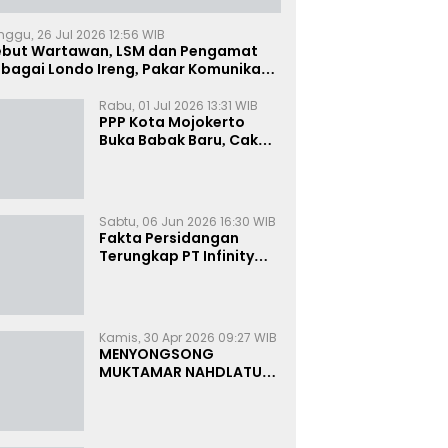
nggu, 26 Jul 2026 12:56 WIB
ebut Wartawan, LSM dan Pengamat
bagai Londo Ireng, Pakar Komunikasi:
uruk Rupa Cermin Dibelah
Rabu, 01 Jul 2026 13:31 WIB
PPP Kota Mojokerto
Buka Babak Baru, Cak
Rizky Canangkan Politik
Modern dan Inklusif
Sabtu, 06 Jun 2026 16:30 WIB
Fakta Persidangan
Terungkap PT Infinity
Setor Rutin ke Oknum
Bea Cukai, Analis: KPK
Terjebak Tunnel Vision
Kamis, 30 Apr 2026 09:27 WIB
MENYONGSONG
MUKTAMAR NAHDLATUL
ULAMA KE-35:
MEMBINCANG PELUANG,
MENGHITUNG SUARA