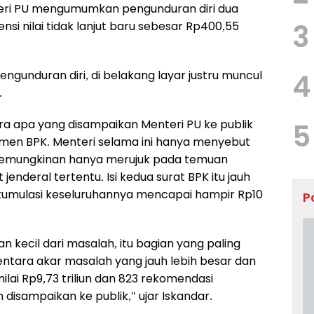
teri PU mengumumkan pengunduran diri dua
3
nsi nilai tidak lanjut baru sebesar Rp400,55
pengunduran diri, di belakang layar justru muncul
4
.
a apa yang disampaikan Menteri PU ke publik
5
umen BPK. Menteri selama ini hanya menyebut
W kemungkinan hanya merujuk pada temuan
jenderal tertentu. Isi kedua surat BPK itu jauh
kumulasi keseluruhannya mencapai hampir Rp10
P
 kecil dari masalah, itu bagian yang paling
entara akar masalah yang jauh lebih besar dan
nilai Rp9,73 triliun dan 823 rekomendasi
disampaikan ke publik," ujar Iskandar.