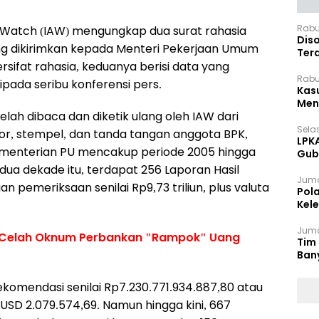
Rabu
t Watch (IAW) mengungkap dua surat rahasia
Dis
g dikirimkan kepada Menteri Pekerjaan Umum
Ter
sifat rahasia, keduanya berisi data yang
Pan
Rabu
pada seribu konferensi pers.
Kas
Meng
lah dibaca dan diketik ulang oleh IAW dari
Selas
, stempel, dan tanda tangan anggota BPK,
LPK
ementerian PU mencakup periode 2005 hingga
Gub
Sek
dua dekade itu, terdapat 256 Laporan Hasil
Juma
 pemeriksaan senilai Rp9,73 triliun, plus valuta
Pol
Kel
Ten
Juma
 Celah Oknum Perbankan "Rampok" Uang
Tim 
Ban
omendasi senilai Rp7.230.771.934.887,80 atau
n USD 2.079.574,69. Namun hingga kini, 667