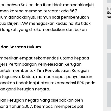
i bahwa Sekjen dan Itjen tidak menindaklanjuti
Mi
umen karena memang tercatat ada 667
S
lum ditindaklanjuti. Namun soal pembentukan
se
B
 dua Dirjen, IAW menegaskan kedua hal itu tidak
i langkah yang direkomendasikan dan bukan
, dan Sorotan Hukum
emberikan empat rekomendasi utama kepada
elis Pertimbangan Penyelesaian Kerugian
 untuk membentuk Tim Penyelesaian Kerugian
n tugasnya. Kedua, mempercepat penyelesaian
sanakan tindak lanjut atas rekomendasi BPK pada
an ganti kerugian negara.
ian kerugian negara yang disebabkan oleh
mor 3 Tahun 2007. Keempat, mempercepat