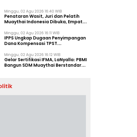
Minggu, 02 Agu 2026 16:40 WIB
Penataran Wasit, Juri dan Pelatih
Muaythai Indonesia Dibuka, Empat
Tenaga IFMA Hadir di Jakarta
Minggu, 02 Agu 2026 16:11 WIB
IPPS Ungkap Dugaan Penyimpangan
Dana Kompensasi TPST
Banatargebang
Minggu, 02 Agu 2026 16:12 WIB
Gelar Sertifikasi IFMA, LaNyalla: PBMI
Bangun SDM Muaythai Berstandar
Dunia
olitik