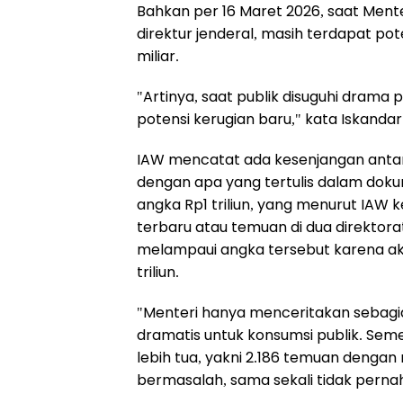
Bahkan per 16 Maret 2026, saat Men
direktur jenderal, masih terdapat pote
miliar.
"Artinya, saat publik disuguhi drama 
potensi kerugian baru," kata Iskandar
IAW mencatat ada kesenjangan antar
dengan apa yang tertulis dalam dok
angka Rp1 triliun, yang menurut IA
terbaru atau temuan di dua direktorat 
melampaui angka tersebut karena a
triliun.
"Menteri hanya menceritakan sebagian
dramatis untuk konsumsi publik. Sem
lebih tua, yakni 2.186 temuan dengan 
bermasalah, sama sekali tidak pernah 