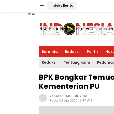
Indeks Berita
close
Beranda
Redaksi
Politik
Huk
Redaksi
Tentang Kami
Pedoman
BPK Bongkar Temuan 
Kementerian PU
Repoter :
A1H
-
Hukum
Rabu, 08 Apr 2026 19:47 WIB