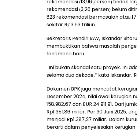
rekomendasi (13,96 persen) tindak la
rekomendasi (3,26 persen) belum ditin
823 rekomendasi bermasalah atau 17,2
sekitar Rp3,63 triliun.
Sekretaris Pendiri IAW, Iskandar Sit
membuktikan bahwa masalah pengelo
fenomena baru.
"Ini bukan skandal satu proyek. Ini a
selama dua dekade," kata Iskandar, R
Dokumen BPK juga mencatat kerugian 
Desember 2024, nilai awal kerugian n
158.982,67 dan EUR 24.911,91. Dari ju
Rp1.351,86 miliar. Per 30 Juni 2025, 
menjadi Rp1.387,27 miliar. Dalam ku
berarti dalam penyelesaian kerugian