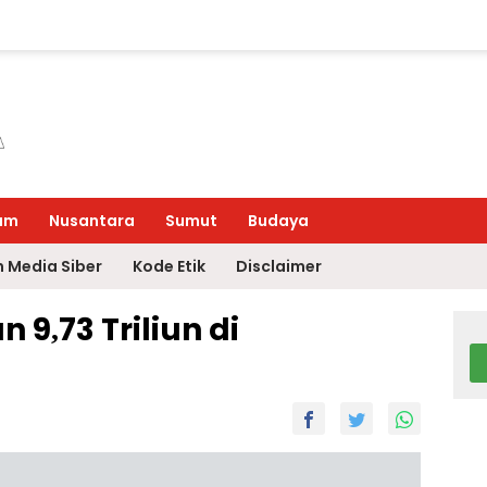
um
Nusantara
Sumut
Budaya
 Media Siber
Kode Etik
Disclaimer
9,73 Triliun di