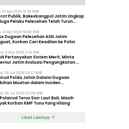
, 01 Apr 2026 16:35 WIB
orot Publik, Bakesbangpol Jatim Ungkap
duga Pelaku Pelecehan Telah Turun
gkat
, 01 Apr 2026 14:08 WIB
us Dugaan Pelecehan ASN Jatim
uat, Korban Cari Keadilan ke Polisi
a, 11 Nov 2025 11:10 WIB
AN Pertanyakan Sistem Merit, Minta
ernur Jatim Evaluasi Pengangkatan
dispora Jatim
t, 25 Jul 2025 03:37 WIB
airud Polda Jatim Dalami Dugaan
ebihan Muatan dalam Insiden
ggelamnya KMP Tunu Pratama Jaya
t, 25 Jul 2025 02:08 WIB
Polairud Terus Sisir Laut Bali, Masih
yak Korban KMP Tunu Yang Hilang
Lihat Lainnya