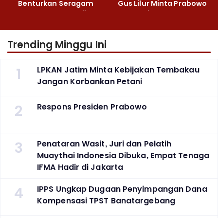
Benturkan Seragam
Gus Lilur Minta Prabowo
Cokelat dengan Hijau
Bertindak Tegas
Trending Minggu Ini
1
LPKAN Jatim Minta Kebijakan Tembakau
Jangan Korbankan Petani
2
Respons Presiden Prabowo
3
Penataran Wasit, Juri dan Pelatih
Muaythai Indonesia Dibuka, Empat Tenaga
IFMA Hadir di Jakarta
4
IPPS Ungkap Dugaan Penyimpangan Dana
Kompensasi TPST Banatargebang