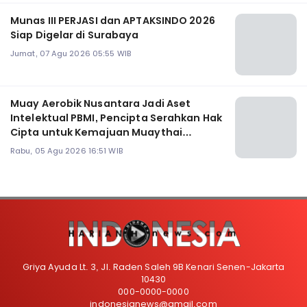
Munas III PERJASI dan APTAKSINDO 2026
Siap Digelar di Surabaya
Jumat, 07 Agu 2026 05:55 WIB
Muay Aerobik Nusantara Jadi Aset
Intelektual PBMI, Pencipta Serahkan Hak
Cipta untuk Kemajuan Muaythai
Indonesia
Rabu, 05 Agu 2026 16:51 WIB
Griya Ayuda Lt. 3, Jl. Raden Saleh 9B Kenari Senen-Jakarta
10430
000-0000-0000
indonesianews@gmail.com