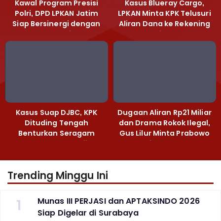
Kawal Program Presisi
Kasus Blueray Cargo,
Polri, DPD LPKAN Jatim
LPKAN Minta KPK Telusuri
Siap Bersinergi dengan
Aliran Dana ke Rekening
Polda Jatim
Heri Black
Kasus Suap DJBC, KPK
Dugaan Aliran Rp21 Miliar
Dituding Tengah
dan Drama Rokok Ilegal,
Benturkan Seragam
Gus Lilur Minta Prabowo
Cokelat dengan Hijau
Bertindak Tegas
Trending Minggu Ini
1
Munas III PERJASI dan APTAKSINDO 2026
Siap Digelar di Surabaya