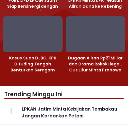
Polri, DPD LPKAN Jatim
LPKAN Minta KPK Telusuri
Siap Bersinergi dengan
Aliran Dana ke Rekening
Polda Jatim
Heri Black
Kasus Suap DJBC, KPK
Dugaan Aliran Rp21 Miliar
Dituding Tengah
dan Drama Rokok Ilegal,
Benturkan Seragam
Gus Lilur Minta Prabowo
Cokelat dengan Hijau
Bertindak Tegas
Trending Minggu Ini
1
LPKAN Jatim Minta Kebijakan Tembakau
Jangan Korbankan Petani