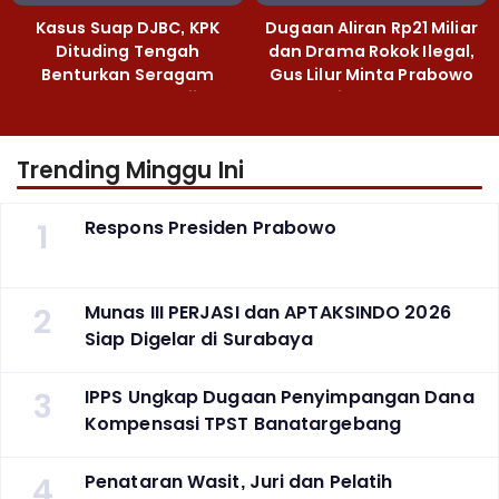
Kasus Suap DJBC, KPK
Dugaan Aliran Rp21 Miliar
Dituding Tengah
dan Drama Rokok Ilegal,
Benturkan Seragam
Gus Lilur Minta Prabowo
Cokelat dengan Hijau
Bertindak Tegas
Trending Minggu Ini
1
Respons Presiden Prabowo
2
Munas III PERJASI dan APTAKSINDO 2026
Siap Digelar di Surabaya
3
IPPS Ungkap Dugaan Penyimpangan Dana
Kompensasi TPST Banatargebang
4
Penataran Wasit, Juri dan Pelatih