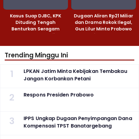
Kasus Suap DJBC, KPK
Dugaan Aliran Rp21 Miliar
Dituding Tengah
dan Drama Rokok Ilegal,
Benturkan Seragam
Gus Lilur Minta Prabowo
Cokelat dengan Hijau
Bertindak Tegas
Trending Minggu Ini
1
LPKAN Jatim Minta Kebijakan Tembakau
Jangan Korbankan Petani
2
Respons Presiden Prabowo
3
IPPS Ungkap Dugaan Penyimpangan Dana
Kompensasi TPST Banatargebang