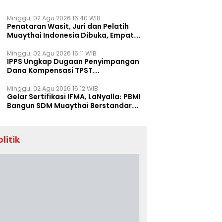
Minggu, 02 Agu 2026 16:40 WIB
Penataran Wasit, Juri dan Pelatih
Muaythai Indonesia Dibuka, Empat
Tenaga IFMA Hadir di Jakarta
Minggu, 02 Agu 2026 16:11 WIB
IPPS Ungkap Dugaan Penyimpangan
Dana Kompensasi TPST
Banatargebang
Minggu, 02 Agu 2026 16:12 WIB
Gelar Sertifikasi IFMA, LaNyalla: PBMI
Bangun SDM Muaythai Berstandar
Dunia
olitik