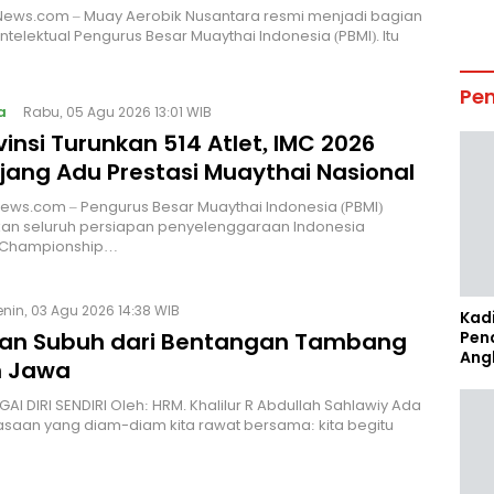
News.com – Muay Aerobik Nusantara resmi menjadi bagian
intelektual Pengurus Besar Muaythai Indonesia (PBMI). Itu
Pe
a
Rabu, 05 Agu 2026 13:01 WIB
vinsi Turunkan 514 Atlet, IMC 2026
Ajang Adu Prestasi Muaythai Nasional
News.com – Pengurus Besar Muaythai Indonesia (PBMI)
an seluruh persiapan penyelenggaraan Indonesia
 Championship…
enin, 03 Agu 2026 14:38 WIB
Kad
an Subuh dari Bentangan Tambang
Pen
Ang
 Jawa
I DIRI SENDIRI Oleh: HRM. Khalilur R Abdullah Sahlawiy Ada
asaan yang diam-diam kita rawat bersama: kita begitu