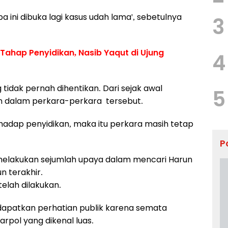
 ini dibuka lagi kasus udah lama', sebetulnya
3
Tahap Penyidikan, Nasib Yaqut di Ujung
4
idak pernah dihentikan. Dari sejak awal
5
n dalam perkara-perkara tersebut.
rhadap penyidikan, maka itu perkara masih tetap
P
melakukan sejumlah upaya dalam mencari Harun
 terakhir.
elah dilakukan.
dapatkan perhatian publik karena semata
rpol yang dikenal luas.