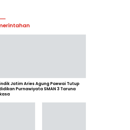
merintahan
indik Jatim Aries Agung Paewai Tutup
didikan Purnawiyata SMAN 3 Taruna
kasa