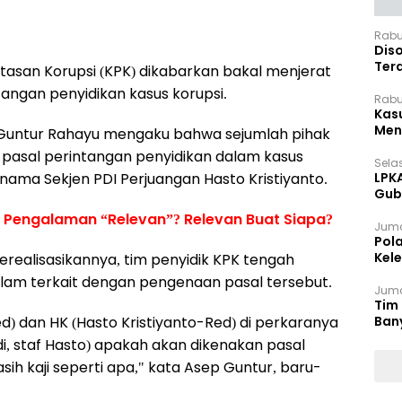
Rabu
Dis
Ter
asan Korupsi (KPK) dikabarkan bakal menjerat
Pan
tangan penyidikan kasus korupsi.
Rabu
Kas
Meng
ep Guntur Rahayu mengaku bahwa sejumlah pihak
asal perintangan penyidikan dalam kasus
Selas
nama Sekjen PDI Perjuangan Hasto Kristiyanto.
LPK
Gub
Sek
 Pengalaman “Relevan”? Relevan Buat Siapa?
Juma
Pol
Kel
erealisasikannya, tim penyidik KPK tengah
Ten
am terkait dengan pengenaan pasal tersebut.
Juma
Tim 
) dan HK (Hasto Kristiyanto-Red) di perkaranya
Ban
i, staf Hasto) apakah akan dikenakan pasal
asih kaji seperti apa," kata Asep Guntur, baru-