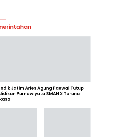
merintahan
indik Jatim Aries Agung Paewai Tutup
didikan Purnawiyata SMAN 3 Taruna
kasa