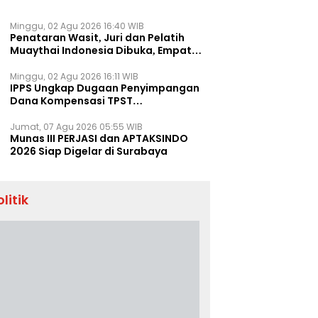
Minggu, 02 Agu 2026 16:40 WIB
Penataran Wasit, Juri dan Pelatih
Muaythai Indonesia Dibuka, Empat
Tenaga IFMA Hadir di Jakarta
Minggu, 02 Agu 2026 16:11 WIB
IPPS Ungkap Dugaan Penyimpangan
Dana Kompensasi TPST
Banatargebang
Jumat, 07 Agu 2026 05:55 WIB
Munas III PERJASI dan APTAKSINDO
2026 Siap Digelar di Surabaya
olitik