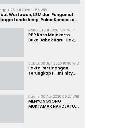
nggu, 26 Jul 2026 12:56 WIB
ebut Wartawan, LSM dan Pengamat
bagai Londo Ireng, Pakar Komunikasi:
uruk Rupa Cermin Dibelah
Rabu, 01 Jul 2026 13:31 WIB
PPP Kota Mojokerto
Buka Babak Baru, Cak
Rizky Canangkan Politik
Modern dan Inklusif
Sabtu, 06 Jun 2026 16:30 WIB
Fakta Persidangan
Terungkap PT Infinity
Setor Rutin ke Oknum
Bea Cukai, Analis: KPK
Terjebak Tunnel Vision
Kamis, 30 Apr 2026 09:27 WIB
MENYONGSONG
MUKTAMAR NAHDLATUL
ULAMA KE-35:
MEMBINCANG PELUANG,
MENGHITUNG SUARA