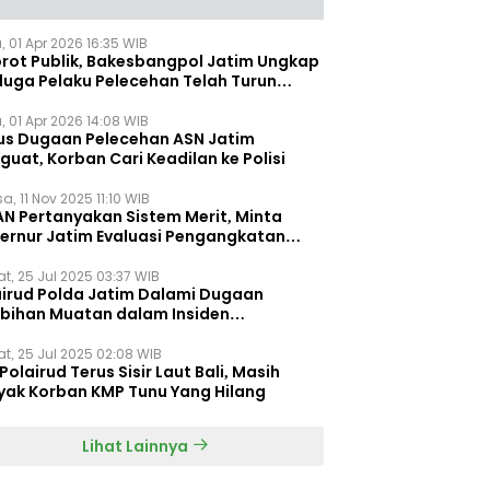
, 01 Apr 2026 16:35 WIB
orot Publik, Bakesbangpol Jatim Ungkap
duga Pelaku Pelecehan Telah Turun
gkat
, 01 Apr 2026 14:08 WIB
us Dugaan Pelecehan ASN Jatim
uat, Korban Cari Keadilan ke Polisi
a, 11 Nov 2025 11:10 WIB
AN Pertanyakan Sistem Merit, Minta
ernur Jatim Evaluasi Pengangkatan
dispora Jatim
t, 25 Jul 2025 03:37 WIB
airud Polda Jatim Dalami Dugaan
ebihan Muatan dalam Insiden
ggelamnya KMP Tunu Pratama Jaya
t, 25 Jul 2025 02:08 WIB
Polairud Terus Sisir Laut Bali, Masih
yak Korban KMP Tunu Yang Hilang
Lihat Lainnya