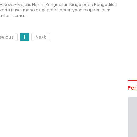
HINews- Majelis Hakim Pengadilan Niaga pada Pengadilan
karta Pusat menolak gugatan paten yang diajukan oleh
yantori, Jumat…
evious
1
Next
Per