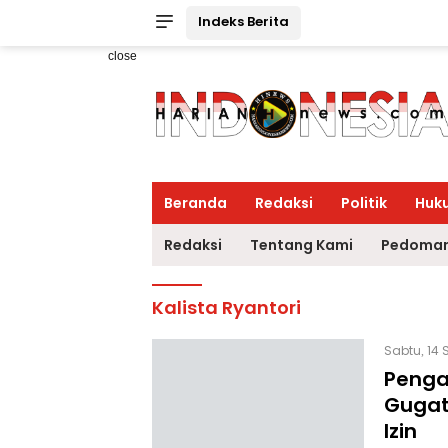
Indeks Berita
close
Beranda
Redaksi
Politik
Huk
Redaksi
Tentang Kami
Pedoman
Kalista Ryantori
Sabtu, 14 
Penga
Gugata
Izin