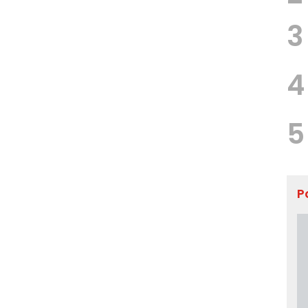
3
4
5
P