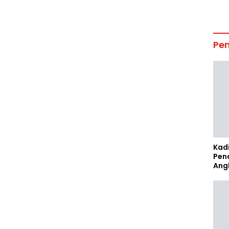
Pe
Kad
Pen
Ang