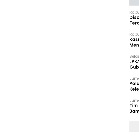
Rabu
Dis
Ter
Pan
Rabu
Kas
Meng
Selas
LPK
Gub
Sek
Juma
Pol
Kel
Ten
Juma
Tim 
Ban