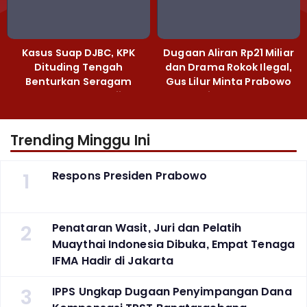
Kasus Suap DJBC, KPK
Dugaan Aliran Rp21 Miliar
Dituding Tengah
dan Drama Rokok Ilegal,
Benturkan Seragam
Gus Lilur Minta Prabowo
Cokelat dengan Hijau
Bertindak Tegas
Trending Minggu Ini
1
Respons Presiden Prabowo
2
Penataran Wasit, Juri dan Pelatih
Muaythai Indonesia Dibuka, Empat Tenaga
IFMA Hadir di Jakarta
3
IPPS Ungkap Dugaan Penyimpangan Dana